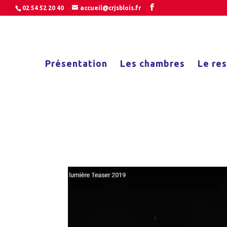
02 54 52 20 40
accueil@crjsblois.fr
Présentation
Les chambres
Le re